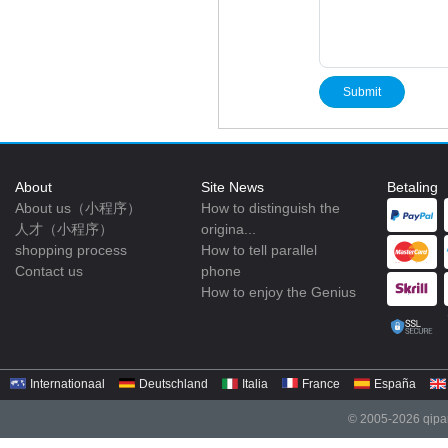
About
Site News
Betaling
About us（小程序）
How to distinguish the
人才（小程序）
origina...
shopping process
How to tell parallel
Contact us
phone
How to enjoy the Genius
Internationaal
Deutschland
Italia
France
España
© 2005-2026 qipar