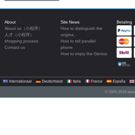
About
Site News
Betaling
About us（小程序）
How to distinguish the
人才（小程序）
origina...
shopping process
How to tell parallel
Contact us
phone
How to enjoy the Genius
Internationaal
Deutschland
Italia
France
España
© 2005-2026 qipar