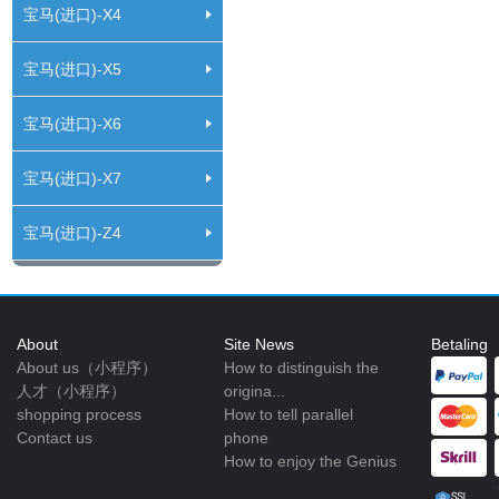
宝马(进口)-X4
宝马(进口)-X5
宝马(进口)-X6
宝马(进口)-X7
宝马(进口)-Z4
About
Site News
Betaling
About us（小程序）
How to distinguish the
人才（小程序）
origina...
shopping process
How to tell parallel
Contact us
phone
How to enjoy the Genius